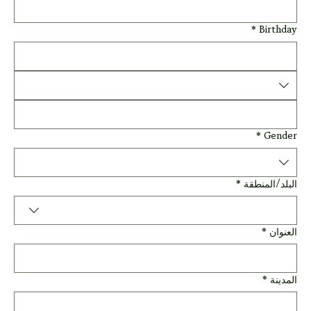
*
Birthday
*
Gender
البلد/المنطقة
*
Multi-line address
العنوان
*
المدينة
*