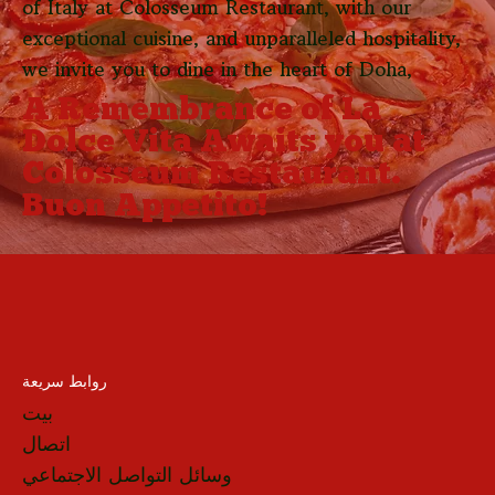
of Italy at Colosseum Restaurant, with our
exceptional cuisine, and unparalleled hospitality,
we invite you to dine in the heart of Doha,
A Remembrance of La
Dolce Vita Awaits you at
Colosseum Restaurant.
Buon Appetito!
روابط سريعة
بيت
اتصال
وسائل التواصل الاجتماعي