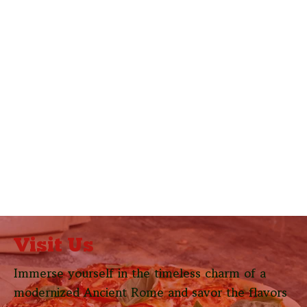
Visit Us
Immerse yourself in the timeless charm of a
modernized Ancient Rome and savor the flavors