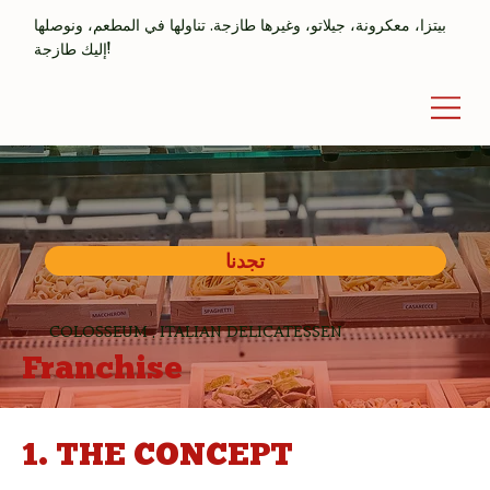
بيتزا، معكرونة، جيلاتو، وغيرها طازجة. تناولها في المطعم، ونوصلها
إليك طازجة!
تجدنا
COLOSSEUM . ITALIAN DELICATESSEN
Franchise
1. THE CONCEPT